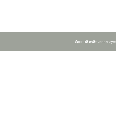
Данный сайт используе
АКЦИИ
О КОМПАНИИ
ЦЕНЫ
Заказать обратный звнок
i
КАТАЛОГ ПРОЕКТОВ
Проекты бань
Проекты домов-бань
Проекты деревянных домов
Проекты гаражей
Проекты беседок