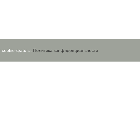
т cookie-файлы.
Политика конфиденциальности
ОТЗЫВЫ
ГАЛЕРЕЯ
СТАТЬИ
КОНТАКТЫ
nfo@proekt-bani.ru