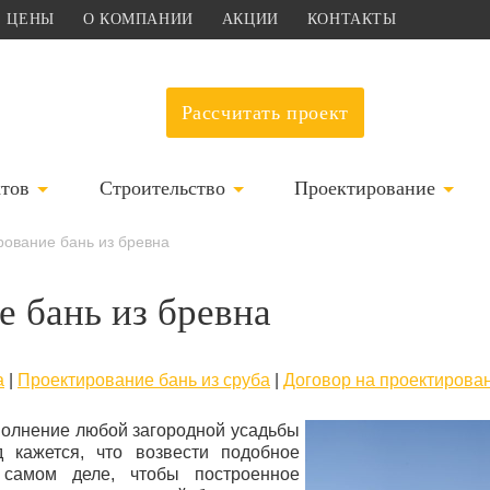
ЦЕНЫ
О КОМПАНИИ
АКЦИИ
КОНТАКТЫ
Рассчитать проект
ктов
Строительство
Проектирование
рование бань из бревна
 бань из бревна
а
|
Проектирование бань из сруба
|
Договор на проектирова
полнение любой загородной усадьбы
 кажется, что возвести подобное
 самом деле, чтобы построенное