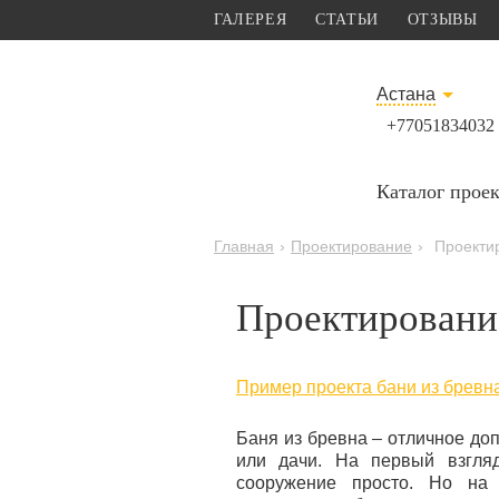
ГАЛЕРЕЯ
СТАТЬИ
ОТЗЫВЫ
Астана
+77051834032
Каталог прое
Главная
›
Проектирование
›
Проекти
Проектирование
Пример проекта бани из бревн
Баня из бревна – отличное до
или дачи. На первый взгляд
сооружение просто. Но на