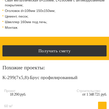
Свая металлическая d=108мм, L=2500мм с антикоррозийным
покрытием;
Оголовок d=108мм 150x150мм;
Цемент, песок;
Швеллер 160мм под печь;
Монтаж.
Получить смету
Похожие проекты:
K-299(7x5,8)-Брус профилированный
Проект
Строительство:
18 290 руб.
от 1 348 721 руб.
60 м²