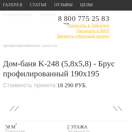
ГАЛЕРЕЯ
СТАТЬИ
ОТЗЫВЫ
ЦЕНЫ
О КОМПАНИИ
АКЦИИ
КОНТАКТЫ
8 800 775 25 83
Написать в Telegram
Написать в MAX
Главная
›
Каталог
›
Проекты бань
Заказать обратный звонок
›
Проекты бань из
профилированного бруса
›
Дом-баня K-248 (5,8x5,8) - Брус
профилированный 190x195
Дом-баня K-248 (5,8x5,8) - Брус
профилированный 190x195
Стоимость проекта:
18 290 РУБ.
‹
›
2
58 М
2 ЭТАЖА
Площадь
Этажность