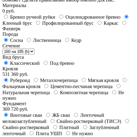
Материалы
0 руб.
Бревно ручной рубки
Оцилиндрованное бревно
Клееный брус
Профилированный брус
Каркас
Фахверк
Порода
Сосна
Лиственница
Кедр
Сечение
Вид бруса
Классический
Под бревно
Кровля
531 360 руб.
Рубероид
Металлочерепица
Мягкая кровля
Фальцевая кровля
Цементно-песчаная черепица
Натуральная черепица
Композитная черепица
Не
нужно
Фундамент
369 720 руб.
Винтовые сваи
ЖБ сваи
Ленточный
мелокозаглубленный
Свайно-ростверковый (ТИСЭ)
Свайно-ростверковый
Плитный
Заглубленный
ленточный
Плита УШП
Не нужно