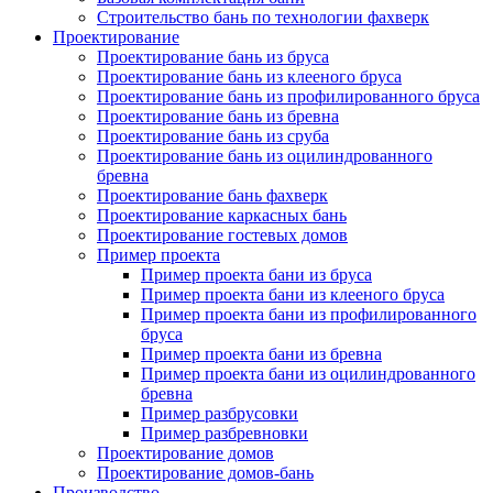
Строительство бань по технологии фахверк
Проектирование
Проектирование бань из бруса
Проектирование бань из клееного бруса
Проектирование бань из профилированного бруса
Проектирование бань из бревна
Проектирование бань из сруба
Проектирование бань из оцилиндрованного
бревна
Проектирование бань фахверк
Проектирование каркасных бань
Проектирование гостевых домов
Пример проекта
Пример проекта бани из бруса
Пример проекта бани из клееного бруса
Пример проекта бани из профилированного
бруса
Пример проекта бани из бревна
Пример проекта бани из оцилиндрованного
бревна
Пример разбрусовки
Пример разбревновки
Проектирование домов
Проектирование домов-бань
Производство