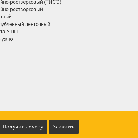
йно-ростверковый (ТИСЭ)
йно-ростверковый
итный
лубленный ленточный
ита УШП
нужно