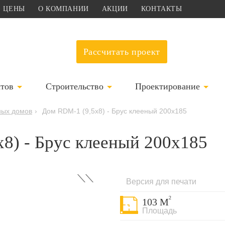
ЦЕНЫ
О КОМПАНИИ
АКЦИИ
КОНТАКТЫ
Рассчитать проект
ктов
Строительство
Проектирование
ных домов
›
Дом RDM-1 (9,5x8) - Брус клееный 200x185
8) - Брус клееный 200x185
›
Версия для печати
2
103 М
Площадь