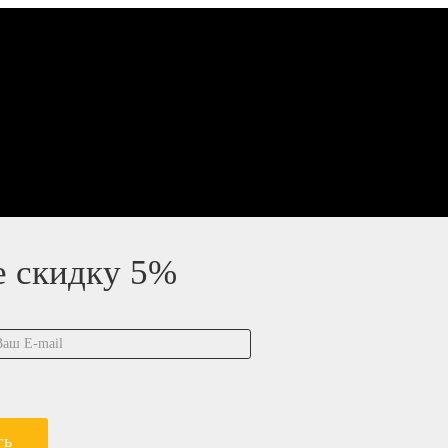
е скидку 5%
ть