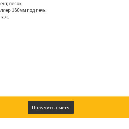
ент, песок;
ллер 160мм под печь;
таж.
Получить смету