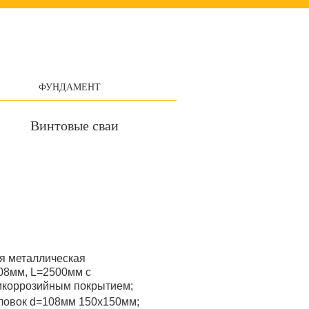
ФУНДАМЕНТ
Винтовые сваи
я металлическая
08мм, L=2500мм с
икоррозийным покрытием;
ловок d=108мм 150x150мм;