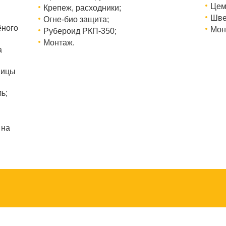
Цем
Крепеж, расходники;
Шве
Огне-био защита;
ёного
Мон
Рубероид РКП-350;
Монтаж.
а
ницы
ь;
 на