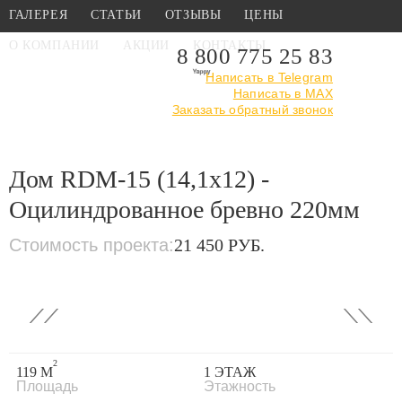
ГАЛЕРЕЯ
СТАТЬИ
ОТЗЫВЫ
ЦЕНЫ
О КОМПАНИИ
АКЦИИ
КОНТАКТЫ
8 800 775 25 83
Написать в Telegram
Написать в MAX
Главная
›
Каталог
›
Проекты деревянных домов
Заказать обратный звонок
›
Дом RDM-15
(14,1x12) - Оцилиндрованное бревно 220мм
Дом RDM-15 (14,1x12) -
Оцилиндрованное бревно 220мм
Стоимость проекта:
21 450 РУБ.
‹
›
2
119 М
1 ЭТАЖ
Площадь
Этажность