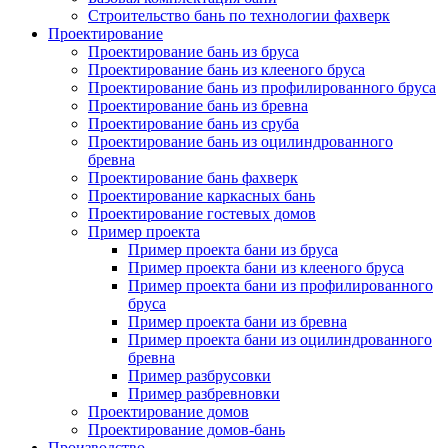
Строительство бань по технологии фахверк
Проектирование
Проектирование бань из бруса
Проектирование бань из клееного бруса
Проектирование бань из профилированного бруса
Проектирование бань из бревна
Проектирование бань из сруба
Проектирование бань из оцилиндрованного
бревна
Проектирование бань фахверк
Проектирование каркасных бань
Проектирование гостевых домов
Пример проекта
Пример проекта бани из бруса
Пример проекта бани из клееного бруса
Пример проекта бани из профилированного
бруса
Пример проекта бани из бревна
Пример проекта бани из оцилиндрованного
бревна
Пример разбрусовки
Пример разбревновки
Проектирование домов
Проектирование домов-бань
Производство