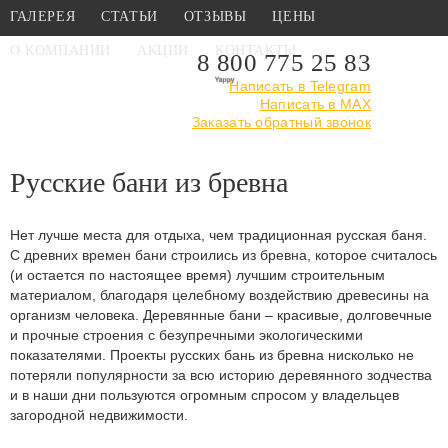
ГАЛЕРЕЯ
СТАТЬИ
ОТЗЫВЫ
ЦЕНЫ
О КОМПАНИИ
АКЦИИ
КОНТАКТЫ
8 800 775 25 83
Написать в Telegram
Написать в MAX
Главная
›
Каталог
›
Русские бани из бревна
Заказать обратный звонок
Русские бани из бревна
Нет лучше места для отдыха, чем традиционная русская баня.
С древних времен бани строились из бревна, которое считалось
(и остается по настоящее время) лучшим строительным
материалом, благодаря целебному воздействию древесины на
организм человека. Деревянные бани – красивые, долговечные
и прочные строения с безупречными экологическими
показателями. Проекты русских бань из бревна нисколько не
потеряли популярности за всю историю деревянного зодчества
и в наши дни пользуются огромным спросом у владельцев
загородной недвижимости.