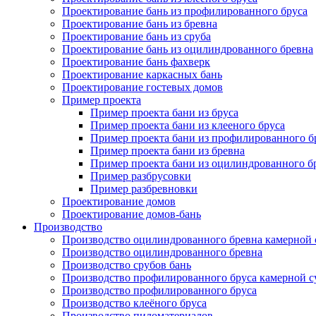
Проектирование бань из профилированного бруса
Проектирование бань из бревна
Проектирование бань из сруба
Проектирование бань из оцилиндрованного бревна
Проектирование бань фахверк
Проектирование каркасных бань
Проектирование гостевых домов
Пример проекта
Пример проекта бани из бруса
Пример проекта бани из клееного бруса
Пример проекта бани из профилированного б
Пример проекта бани из бревна
Пример проекта бани из оцилиндрованного б
Пример разбрусовки
Пример разбревновки
Проектирование домов
Проектирование домов-бань
Производство
Производство оцилиндрованного бревна камерной
Производство оцилиндрованного бревна
Производство срубов бань
Производство профилированного бруса камерной 
Производство профилированного бруса
Производство клеёного бруса
Производство пиломатериалов