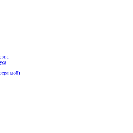
евна
уса
(верандой)