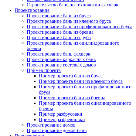
Строительство бань по технологии фахверк
Проектирование
Проектирование бань из бруса
Проектирование бань из клееного бруса
Проектирование бань из профилированного бруса
Проектирование бань из бревна
Проектирование бань из сруба
Проектирование бань из оцилиндрованного
бревна
Проектирование бань фахверк
Проектирование каркасных бань
Проектирование гостевых домов
Пример проекта
Пример проекта бани из бруса
Пример проекта бани из клееного бруса
Пример проекта бани из профилированного
бруса
Пример проекта бани из бревна
Пример проекта бани из оцилиндрованного
бревна
Пример разбрусовки
Пример разбревновки
Проектирование домов
Проектирование домов-бань
Производство