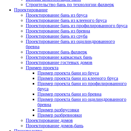
Строительство бань по технологии фахверк
Проектирование
Проектирование бань из бруса
Проектирование бань из клееного бруса
Проектирование бань из профилированного бруса
Проектирование бань из бревна
Проектирование бань из сруба
Проектирование бань из оцилиндрованного
бревна
Проектирование бань фахверк
Проектирование каркасных бань
Проектирование гостевых домов
Пример проекта
Пример проекта бани из бруса
Пример проекта бани из клееного бруса
Пример проекта бани из профилированного
бруса
Пример проекта бани из бревна
Пример проекта бани из оцилиндрованного
бревна
Пример разбрусовки
Пример разбревновки
Проектирование домов
Проектирование домов-бань
Производство