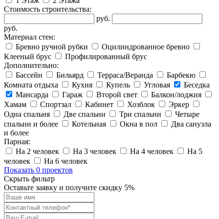
1 Этаж
2 Этажа
Стоимость строительства:
руб.
руб.
Материал стен:
Бревно ручной рубки
Оцилиндрованное бревно
Клееный брус
Профилированный брус
Дополнительно:
Бассейн
Бильярд
Терраса/Веранда
Барбекю
Комната отдыха
Кухня
Купель
Угловая
Беседка
Мансарда
Гараж
Второй свет
Балкон/лоджия
Хамам
Спортзал
Кабинет
Хозблок
Эркер
Одна спальня
Две спальни
Три спальни
Четыре
спальни и более
Котельная
Окна в пол
Два санузла
и более
Парная:
На 2 человек
На 3 человек
На 4 человек
На 5
человек
На 6 человек
Показать 0 проектов
Скрыть фильтр
Оставьте заявку и получите скидку
5%